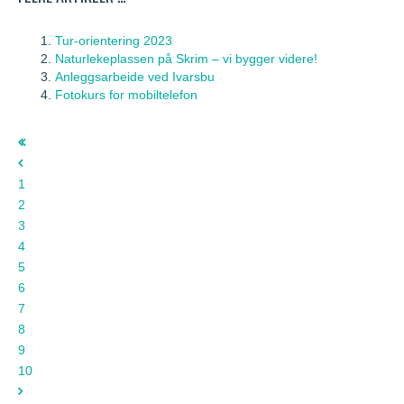
Tur-orientering 2023
Naturlekeplassen på Skrim – vi bygger videre!
Anleggsarbeide ved Ivarsbu
Fotokurs for mobiltelefon
1
2
3
4
5
6
7
8
9
10