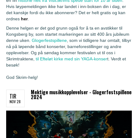
en fin
historie helt fra VisitSkrims spede start for 10 år siden
.
Hvis løypemeldingen ikke har landet i inn-boksen din i dag, er
det kanskje fordi du ikke abonnerer? Det er helt gratis og kan
ordnes
her
.
Denne helgen er det god grunn også for å ta en avstikker til
Kongsberg by, som startet markeringen av sitt 400 års jubileum
denne uken.
Glogerfestspillene
, som vi tidligere har omtalt, tilbyr
nå på løpende bånd konserter, barneforestillinger og andre
opplevelser. Og på søndag kommer festivalen ut til oss i
Skrimtraktene,
til Efteløt kirke med sin YAGA-konser
t. Verdt et
besøk!
God Skrim-helg!
Mektige musikkopplevelser - Glogerfestspillene
TIR
2024
NOV 28