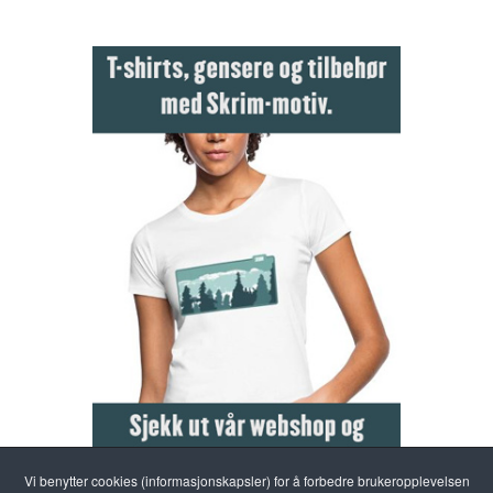
Vi benytter cookies (informasjonskapsler) for å forbedre brukeropplevelsen