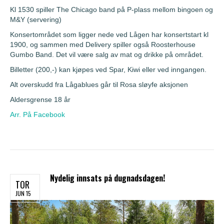
Kl 1530 spiller The Chicago band på P-plass mellom bingoen og
M&Y (servering)
Konsertområdet som ligger nede ved Lågen har konsertstart kl
1900, og sammen med Delivery spiller også Roosterhouse
Gumbo Band. Det vil være salg av mat og drikke på området.
Billetter (200,-) kan kjøpes ved Spar, Kiwi eller ved inngangen.
Alt overskudd fra Lågablues går til Rosa sløyfe aksjonen
Aldersgrense 18 år
Arr. På Facebook
Nydelig innsats på dugnadsdagen!
TOR
JUN 15