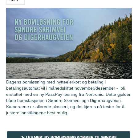
Dagens bomløsning med hytteeierkort og betaling i
betalingsautomat vil i månedskiftet november/desember - bli
erstattet med en ny PassPay løsning fra Nortronic. Dette gjelder
både bomstasjonen i Søndre Skrimvei og i Digerhaugveien.
Kameraene er allerede plassert, og det kjøres nå tester for å
justere innstillingene best mulig.
LES MER: NY BOMLØSNING KOMMER TIL SØNDRE