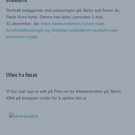
Utleiehytte:
Sentralt beliggende ved parkeringen på Skrim syd finner du
Røde Kors-hytta. Denne kan leies i perioden 1.mai-
31.desember. Se:
https://www.rodekors.no/om-rode-
kors/lokalforeninger-og-distrikter/vestfold/om-vestfold-rode-
kors/skrim-hytta/
Utleie fra finn.no
Vi har satt opp et søk på Finn.no for fritidseiendom på Skrim.
Klikk på knappen under for å sjekke det ut.