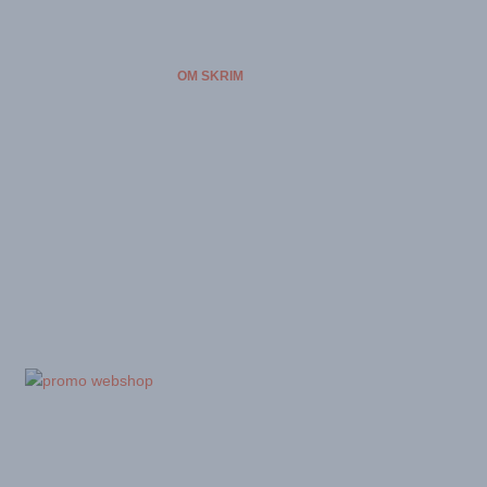
TETER
OVERNATTING
OM SKRIM
FORENINGER
VÆRET