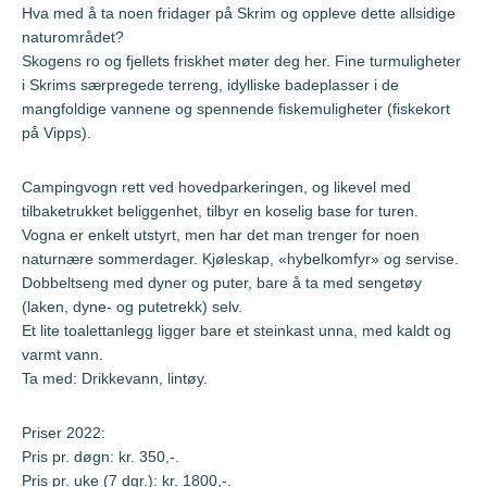
Hva med å ta noen fridager på Skrim og oppleve dette allsidige
naturområdet?
Skogens ro og fjellets friskhet møter deg her. Fine turmuligheter
i Skrims særpregede terreng, idylliske badeplasser i de
mangfoldige vannene og spennende fiskemuligheter (fiskekort
på Vipps).
Campingvogn rett ved hovedparkeringen, og likevel med
tilbaketrukket beliggenhet, tilbyr en koselig base for turen.
Vogna er enkelt utstyrt, men har det man trenger for noen
naturnære sommerdager. Kjøleskap, «hybelkomfyr» og servise.
Dobbeltseng med dyner og puter, bare å ta med sengetøy
(laken, dyne- og putetrekk) selv.
Et lite toalettanlegg ligger bare et steinkast unna, med kaldt og
varmt vann.
Ta med: Drikkevann, lintøy.
Priser 2022:
Pris pr. døgn: kr. 350,-.
Pris pr. uke (7 dgr.): kr. 1800,-.