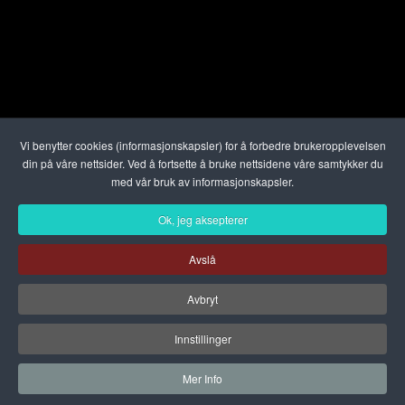
Vi benytter cookies (informasjonskapsler) for å forbedre brukeropplevelsen
din på våre nettsider. Ved å fortsette å bruke nettsidene våre samtykker du
med vår bruk av informasjonskapsler.
Ok, jeg aksepterer
Avslå
Avbryt
Innstillinger
Mer Info
VisitSkrim