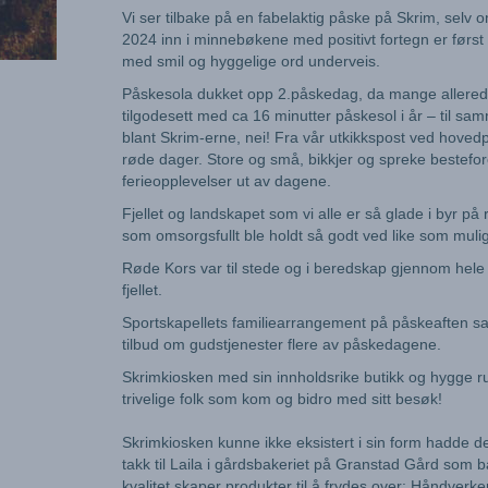
Vi ser tilbake på en fabelaktig påske på Skrim, selv 
2024 inn i minnebøkene med positivt fortegn er først
med smil og hyggelige ord underveis.
Påskesola dukket opp 2.påskedag, da mange allerede 
tilgodesett med ca 16 minutter påskesol i år – til sa
blant Skrim-erne, nei! Fra vår utkikkspost ved hoved
røde dager. Store og små, bikkjer og spreke bestefore
ferieopplevelser ut av dagene.
Fjellet og landskapet som vi alle er så glade i byr på
som omsorgsfullt ble holdt så godt ved like som muli
Røde Kors var til stede og i beredskap gjennom hele på
fjellet.
Sportskapellets familiearrangement på påskeaften sam
tilbud om gudstjenester flere av påskedagene.
Skrimkiosken med sin innholdsrike butikk og hygge ru
trivelige folk som kom og bidro med sitt besøk!
Skrimkiosken kunne ikke eksistert i sin form hadde d
takk til Laila i gårdsbakeriet på Granstad Gård som b
kvalitet skaper produkter til å frydes over: Håndverke