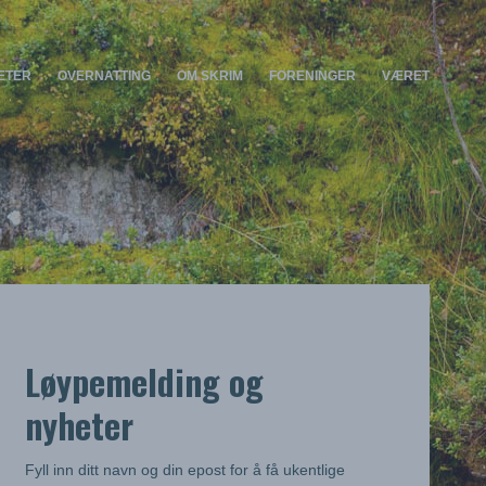
TETER
OVERNATTING
OM SKRIM
FORENINGER
VÆRET
Løypemelding og
nyheter
Fyll inn ditt navn og din epost for å få ukentlige