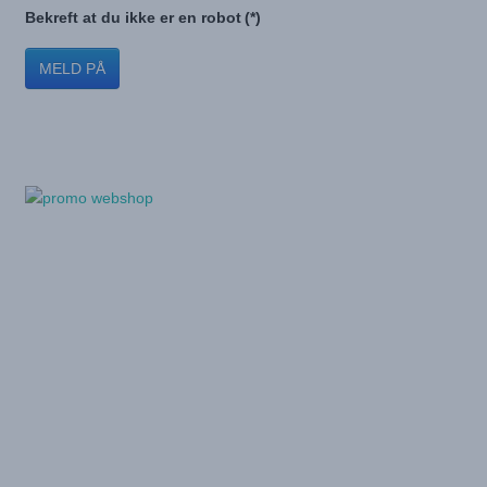
Bekreft at du ikke er en robot
(*)
MELD PÅ