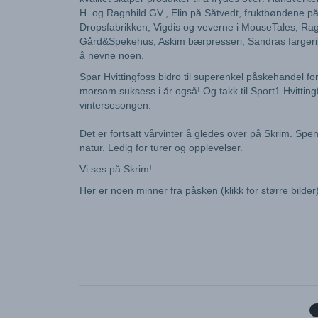
H. og Ragnhild GV., Elin på Såtvedt, fruktbøndene på 
Dropsfabrikken, Vigdis og veverne i MouseTales, Ragn
Gård&Spekehus, Askim bærpresseri, Sandras fargerike
å nevne noen.
Spar Hvittingfoss bidro til superenkel påskehandel for t
morsom suksess i år også! Og takk til Sport1 Hvitti
vintersesongen.
Det er fortsatt vårvinter å gledes over på Skrim. S
natur. Ledig for turer og opplevelser.
Vi ses på Skrim!
Her er noen minner fra påsken (klikk for større bilder)