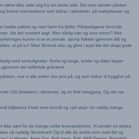
om været ikke viste seg fra sin beste side. Det som sender påsken
 og fremst menneskene som bidrar i aktiviteter, på møteplasser og
hadde pakket og reist hjem fra fjellet. Påskedagene forut ble
mmen, ble det muntert sagt. Men dårlig vær og sure miner? Ikke
parkeringen kunne vi se et yrende, sporty folkeliv gjennom blå og
ldre, ut på tur! Med Skrimsk sisu og glimt i øyet ble det skapt gode
 rikelig med turmuligheter. Korte og lange, bratte og slake løyper
g gjennom det skiftende gråværet.
sken, noe vi alle setter stor pris på, og som bidrar til trygghet på
let 150 deltakere i skirennet, og en flott heiagjeng. Og det var
ndt bålpanna fristet som turmål og «pit stop» for veldig mange
et ikke vært for de mange unike leverandørene. Vi sender en ekstra
aker så nydelig Skrimbrød! Og til alle de andre som med flid og
rne Liv Merete, Anne Gro, Britt Irene, Britt, B&B Design, Ragnhild