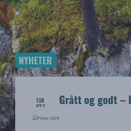
NYHETER
Grått og godt –
TOR
APR 11