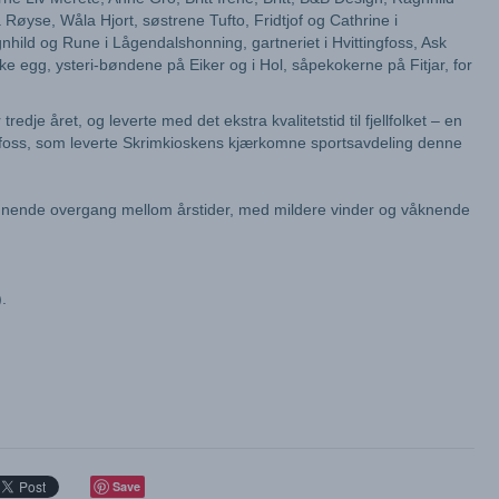
Røyse, Wåla Hjort, søstrene Tufto, Fridtjof og Cathrine i
hild og Rune i Lågendalshonning, gartneriet i Hvittingfoss, Ask
 egg, ysteri-bøndene på Eiker og i Hol, såpekokerne på Fitjar, for
redje året, og leverte med det ekstra kvalitetstid til fjellfolket – en
ngfoss, som leverte Skrimkioskens kjærkomne sportsavdeling denne
pennende overgang mellom årstider, med mildere vinder og våknende
.
Save