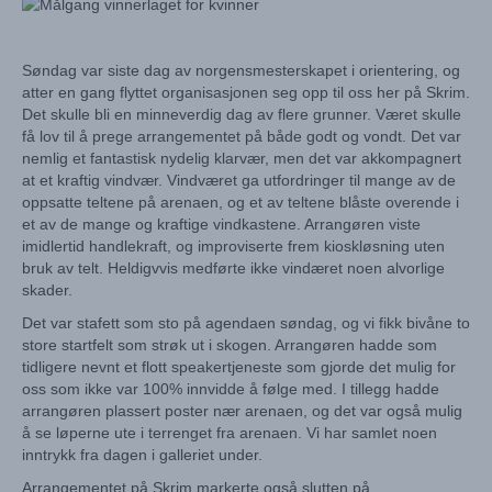
Søndag var siste dag av norgensmesterskapet i orientering, og
atter en gang flyttet organisasjonen seg opp til oss her på Skrim.
Det skulle bli en minneverdig dag av flere grunner. Været skulle
få lov til å prege arrangementet på både godt og vondt. Det var
nemlig et fantastisk nydelig klarvær, men det var akkompagnert
at et kraftig vindvær. Vindværet ga utfordringer til mange av de
oppsatte teltene på arenaen, og et av teltene blåste overende i
et av de mange og kraftige vindkastene. Arrangøren viste
imidlertid handlekraft, og improviserte frem kioskløsning uten
bruk av telt. Heldigvvis medførte ikke vindæret noen alvorlige
skader.
Det var stafett som sto på agendaen søndag, og vi fikk bivåne to
store startfelt som strøk ut i skogen. Arrangøren hadde som
tidligere nevnt et flott speakertjeneste som gjorde det mulig for
oss som ikke var 100% innvidde å følge med. I tillegg hadde
arrangøren plassert poster nær arenaen, og det var også mulig
å se løperne ute i terrenget fra arenaen. Vi har samlet noen
inntrykk fra dagen i galleriet under.
Arrangementet på Skrim markerte også slutten på