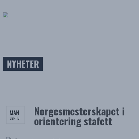
NYHETER
Norgesmesterskapet i
MAN
orientering stafett
SEP 16