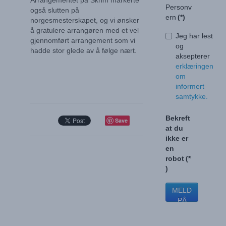
Arrangementet på Skrim markerte
Personv
også slutten på
ern
(*)
norgesmesterskapet, og vi ønsker
å gratulere arrangøren med et vel
Jeg har lest
gjennomført arrangement som vi
og
hadde stor glede av å følge nært.
aksepterer
erklæringen
om
informert
samtykke.
Bekreft
Save
at du
ikke er
en
robot
(*
)
MELD
PÅ