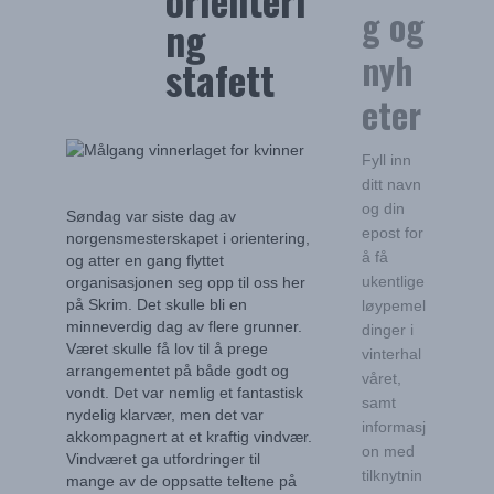
g og
ng
nyh
stafett
eter
Fyll inn
ditt navn
og din
Søndag var siste dag av
epost for
norgensmesterskapet i orientering,
å få
og atter en gang flyttet
ukentlige
organisasjonen seg opp til oss her
på Skrim. Det skulle bli en
løypemel
minneverdig dag av flere grunner.
dinger i
Været skulle få lov til å prege
vinterhal
arrangementet på både godt og
våret,
vondt. Det var nemlig et fantastisk
samt
nydelig klarvær, men det var
informasj
akkompagnert at et kraftig vindvær.
on med
Vindværet ga utfordringer til
tilknytnin
mange av de oppsatte teltene på