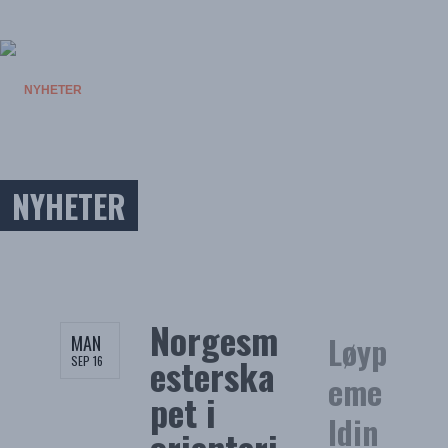
NYHETER
AKTIVITETER
OVERNATTING
OM SKRIM
FORENINGER
VÆRET
NYHETER
Norgesm
Løyp
MAN
esterska
SEP 16
eme
pet i
ldin
orienteri