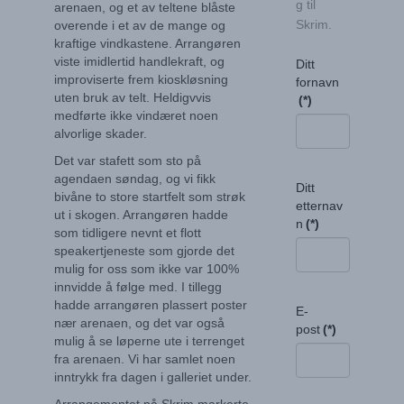
g til
arenaen, og et av teltene blåste
Skrim.
overende i et av de mange og
kraftige vindkastene. Arrangøren
viste imidlertid handlekraft, og
Ditt
improviserte frem kioskløsning
fornavn
uten bruk av telt. Heldigvvis
(*)
medførte ikke vindæret noen
alvorlige skader.
Det var stafett som sto på
agendaen søndag, og vi fikk
Ditt
bivåne to store startfelt som strøk
etternav
ut i skogen. Arrangøren hadde
n
(*)
som tidligere nevnt et flott
speakertjeneste som gjorde det
mulig for oss som ikke var 100%
innvidde å følge med. I tillegg
hadde arrangøren plassert poster
E-
nær arenaen, og det var også
post
(*)
mulig å se løperne ute i terrenget
fra arenaen. Vi har samlet noen
inntrykk fra dagen i galleriet under.