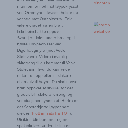
«Danskeløypa» over myrene før
Vindoren
man renner ned mot løypekrysset
ved Orremyra. I krysset holder du
venstre mot Omholtsetra. Følg
videre draget via en bratt
fiskebeinsbakke oppover
Svarttjerndalen under broa og til
høyre i løypekrysset ved
Digerhaugmyra (mot Vesle
Stølevann). Videre i nydelig
skiterreng til du kommer til Vesle
Stølevann, hvor du kan velge
enten rett opp eller litt slakere
alternativ til høyre. Du skal uansett
bratt oppover et stykke, før det
gradvis blir slakere terreng, og
vegetasjonen tynnes ut. Herfra er
det Scooterkjørte løyper som
gjelder (
Flott innsats fra TOT
).
Utsikten blir bare mer og mer
spektakulær før det til slutt er