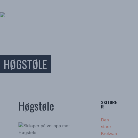
NYHETER
AKTIVITETER
OVERNATTING
OM SKRIM
FORENINGER
VÆRET
HØGSTØLE
Høgstøle
SKITURE
R
Den
store
Krokvan