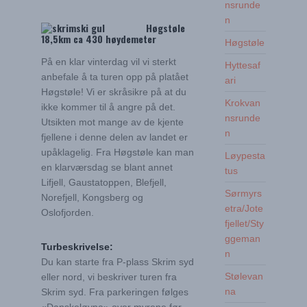
nsrunde
n
Høgstøle
18,5km ca 430 høydemeter
Høgstøle
På en klar vinterdag vil vi sterkt
Hyttesaf
anbefale å ta turen opp på platået
ari
Høgstøle! Vi er skråsikre på at du
Krokvan
ikke kommer til å angre på det.
nsrunde
Utsikten mot mange av de kjente
n
fjellene i denne delen av landet er
upåklagelig. Fra Høgstøle kan man
Løypesta
en klarværsdag se blant annet
tus
Lifjell, Gaustatoppen, Blefjell,
Sørmyrs
Norefjell, Kongsberg og
etra/Jote
Oslofjorden.
fjellet/Sty
ggeman
Turbeskrivelse:
n
Du kan starte fra P-plass Skrim syd
Stølevan
eller nord, vi beskriver turen fra
na
Skrim syd. Fra parkeringen følges