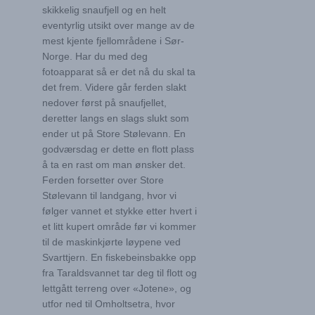
skikkelig snaufjell og en helt
eventyrlig utsikt over mange av de
mest kjente fjellområdene i Sør-
Norge. Har du med deg
fotoapparat så er det nå du skal ta
det frem. Videre går ferden slakt
nedover først på snaufjellet,
deretter langs en slags slukt som
ender ut på Store Stølevann. En
godværsdag er dette en flott plass
å ta en rast om man ønsker det.
Ferden forsetter over Store
Stølevann til landgang, hvor vi
følger vannet et stykke etter hvert i
et litt kupert område før vi kommer
til de maskinkjørte løypene ved
Svarttjern. En fiskebeinsbakke opp
fra Taraldsvannet tar deg til flott og
lettgått terreng over «Jotene», og
utfor ned til Omholtsetra, hvor