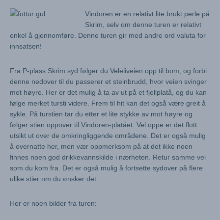
Vindoren er en relativt lite brukt perle på
Skrim, selv om denne turen er relativt
enkel å gjennomføre. Denne turen gir med andre ord valuta for
innsatsen!
Fra P-plass Skrim syd følger du Veleliveien opp til bom, og forbi
denne nedover til du passerer et steinbrudd, hvor veien svinger
mot høyre. Her er det mulig å ta av ut på et fjellplatå, og du kan
følge merket tursti videre. Frem til hit kan det også være greit å
sykle. På turstien tar du etter et lite stykke av mot høyre og
følger stien oppover til Vindoren-platået. Vel oppe er det flott
utsikt ut over de omkringliggende områdene. Det er også mulig
å overnatte her, men vær oppmerksom på at det ikke noen
finnes noen god drikkevannskilde i nærheten. Retur samme vei
som du kom fra. Det er også mulig å fortsette sydover på flere
ulike stier om du ønsker det.
Her er noen bilder fra turen: