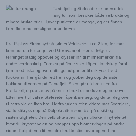
Fantefjell og Støleseter er en middels
lang tur som besøker både velbrukte og
mindre brukte stier. Høydepunktene er mange, og det finnes
flere flotte rastemuligheter underveis.
Fra P-plass Skrim syd så følges Veleliveien i ca 2 km, før man
kommer ut i terrenget ved Grønvannet. Herfra følger vi
terrenget stadig oppover og krysser inn til minnesmerket fra
andre verdenskrig. Fortsett på flotte stier i åpent landskap forbi
tjern med fiske og overnattingsmuligheter til stikrysset ved
Krokvann. Her går du rett frem og jobber deg opp de siste
bakkene til varden på Fantefjell. Stien går nå bratt ned fra
Fantefjell, og du tar av på en lite brukt sti nedover og nordover.
Etter hvert vil vakre Støleseter åpenbare seg, og du tar deg over
til setra via en liten bro. Herfra følges stien videre mot Svarttjern,
via to stikryss opp på Dulpeknatten som byr på utsikt og
rastemuligheter. Den velbrukte stien følges tilbake til hyttefeltet,
hvor du krysser veien og snapper opp blåmerkingen på andre
siden. Følg denne litt mindre brukte stien over og ned fra