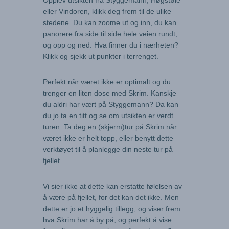
Opplev utsikten fra Styggemann, Høgstøle
eller Vindoren, klikk deg frem til de ulike
stedene. Du kan zoome ut og inn, du kan
panorere fra side til side hele veien rundt,
og opp og ned. Hva finner du i nærheten?
Klikk og sjekk ut punkter i terrenget.
Perfekt når været ikke er optimalt og du
trenger en liten dose med Skrim. Kanskje
du aldri har vært på Styggemann? Da kan
du jo ta en titt og se om utsikten er verdt
turen. Ta deg en (skjerm)tur på Skrim når
været ikke er helt topp, eller benytt dette
verktøyet til å planlegge din neste tur på
fjellet.
Vi sier ikke at dette kan erstatte følelsen av
å være på fjellet, for det kan det ikke. Men
dette er jo et hyggelig tillegg, og viser frem
hva Skrim har å by på, og perfekt å vise