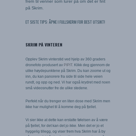
frem til venner som lurer på om det er fint
på Skrim.
ET SISTE TIPS: ÅPNE I FULLSKERM FOR BEST UTSIKT!
SKRIM PÅ VINTEREN
Opplev Skrim vinterstid ved hjelp av 360 graders
dronefoto produsert av
PIPIT
. Klikk deg gjennom de
ulike høydepunktene på Skrim. Du kan zoome ut og
inn, du kan panorere fra side til side hele veien
rundt, og opp og ned. Vi har også krydret med noen
små videosnutter fre de ulike stedene.
Perfekt når du trenger en liten dose med Skrim men
ikke har mulighet til å komme deg på fjellet.
Vi sier ikke at dette kan erstatte følelsen av å være
på fjellet, for det kan det jo ikke. Men det er jo et
hyggelig tillegg, og viser frem hva Skrim har å by