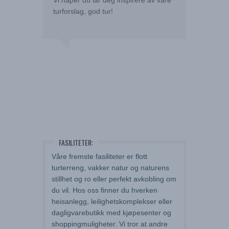
Vi håper du lar deg inspirere av våre
turforslag, god tur!
FASILITETER:
Våre fremste fasiliteter er flott
turterreng, vakker natur og naturens
stillhet og ro eller perfekt avkobling om
du vil. Hos oss finner du hverken
heisanlegg, leilighetskomplekser eller
dagligvarebutikk med kjøpesenter og
shoppingmuligheter. Vi tror at andre