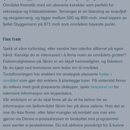
Området fremstår med sin uberørte karakter som perfekt for
rekreasjon og fritidsaktiviteter. Terrenget er en blanding av snaufjell
og skogsterreng, og ligger mellom 500 og 800 moh. med toppen av
fjellet Styggemann på 871 moh som områdets høyeste punkt.
Finn frem
Sjekk ut våre turforslag, eller vandre hen utenfor allfarvei på egen
hånd. Kanskje du er interessert i å finne noen av områdets grotter?
Fiskemulighetene på Skrim er en skjult hemmelighet, og fiskekort
får du kjøpt ved bommene som leder inn til området.
Turistforeningen har etablert tre strategisk plasserte
hytter i
området
som gjør det enklere å planlegge turer. På vinterstid finner
du milevis med godt preparerte skiløyper, sjekk
skisporet.no
for
nærmere informasjon om løypestatus.
Vår ambisjon er at du skal finne alt du vil ha behov for av
informasjon om fjellområdet Skrim her på disse sidene. Hvis det er
noe du ikke finner, eller føler mangler så kontakt oss mer enn
gjerne via
Denne e-postadressen er beskyttet mot programmer
som samler e-postadresser. Du må aktivere javaskript for å kunne